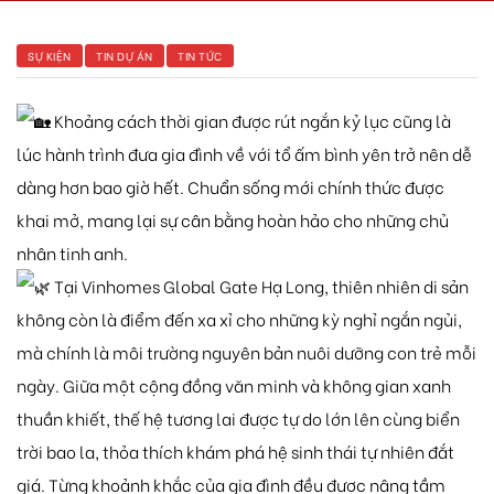
SỰ KIỆN
TIN DỰ ÁN
TIN TỨC
Khoảng cách thời gian được rút ngắn kỷ lục cũng là
 Yên Hải
lúc hành trình đưa gia đình về với tổ ấm bình yên trở nên dễ
dàng hơn bao giờ hết. Chuẩn sống mới chính thức được
khai mở, mang lại sự cân bằng hoàn hảo cho những chủ
nhân tinh anh.
Tại Vinhomes Global Gate Hạ Long, thiên nhiên di sản
không còn là điểm đến xa xỉ cho những kỳ nghỉ ngắn ngủi,
mà chính là môi trường nguyên bản nuôi dưỡng con trẻ mỗi
ngày. Giữa một cộng đồng văn minh và không gian xanh
thuần khiết, thế hệ tương lai được tự do lớn lên cùng biển
trời bao la, thỏa thích khám phá hệ sinh thái tự nhiên đắt
giá. Từng khoảnh khắc của gia đình đều được nâng tầm