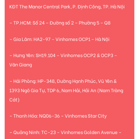
KĐT The Manor Central Park, P. Định Công, TP. Hà Nội
– TP.HCM: Số 24 – Đường số 2 – Phường 5 – Q8
– Gia Lâm: HA2-97 – Vinhomes OCP1 – Hà Nội
– Hưng Yên: SH19.104 – Vinhomes OCP2 & OCP3 –
Văn Giang
– Hải Phòng: HP-348, Đường Hạnh Phúc, Vũ Yên &
1393 Ngô Gia Tự, TDP 6, Nam Hải, Hải An (Nam Tràng
Cát)
– Thanh Hóa: NQ06-36 – Vinhomes Star City
– Quảng Ninh: TC-23 – Vinhomes Golden Avenue –