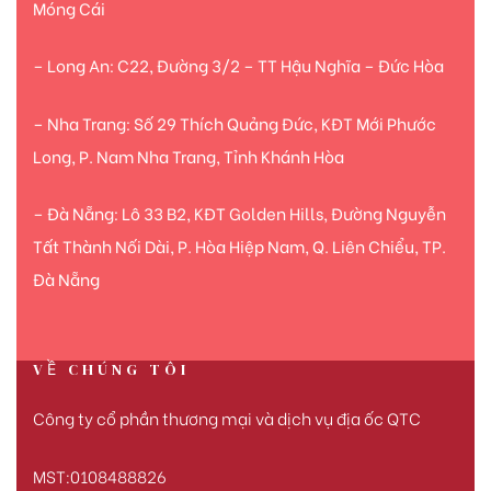
Móng Cái
– Long An: C22, Đường 3/2 – TT Hậu Nghĩa – Đức Hòa
– Nha Trang: Số 29 Thích Quảng Đức, KĐT Mới Phước
Long, P. Nam Nha Trang, Tỉnh Khánh Hòa
– Đà Nẵng: Lô 33 B2, KĐT Golden Hills, Đường Nguyễn
Tất Thành Nối Dài, P. Hòa Hiệp Nam, Q. Liên Chiểu, TP.
Đà Nẵng
VỀ CHÚNG TÔI
Công ty cổ phần thương mại và dịch vụ địa ốc QTC
MST:0108488826