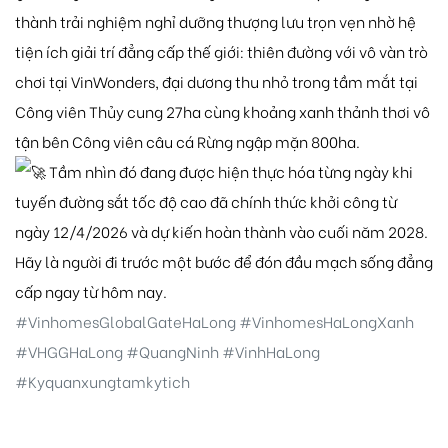
thành trải nghiệm nghỉ dưỡng thượng lưu trọn vẹn nhờ hệ
tiện ích giải trí đẳng cấp thế giới: thiên đường với vô vàn trò
chơi tại VinWonders, đại dương thu nhỏ trong tầm mắt tại
Công viên Thủy cung 27ha cùng khoảng xanh thảnh thơi vô
tận bên Công viên câu cá Rừng ngập mặn 800ha.
Tầm nhìn đó đang được hiện thực hóa từng ngày khi
tuyến đường sắt tốc độ cao đã chính thức khởi công từ
ngày 12/4/2026 và dự kiến hoàn thành vào cuối năm 2028.
Hãy là người đi trước một bước để đón đầu mạch sống đẳng
cấp ngay từ hôm nay.
#VinhomesGlobalGateHaLong
#VinhomesHaLongXanh
#VHGGHaLong
#QuangNinh
#VinhHaLong
#Kyquanxungtamkytich