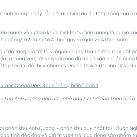
n tình trạng “cháy hàng” tại nhiều dự án thấp tầng vừa ra
 vốn mạnh vào phân khúc biệt thự vì tiềm năng tăng giá vượ
 triệu đồng/m2, tăng 16% theo quý và gần 27% theo năm.
giữ đà tăng giá tốt là vì nguồn cung khan hiếm. Quỹ đất n
 ra vùng ven, rót vốn vào các dự án có sẵn nguồn cung hoà
ứ lập tại đại đô thị Vinhomes Ocean Park 3 (Ocean City) đa
ân khu Ánh Dương hấp dẫn nhà đầu t
ư nhờ tính khan hiếm 
tại phân khu Ánh Dương – phân khu duy nhất tại “Quận Ng
 cao tính độc đáo và giá trị vượt trội của dòng sản phẩm tứ