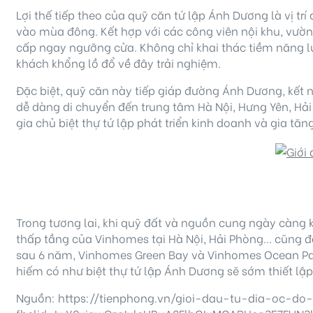
Lợi thế tiếp theo của quỹ căn tứ lập Ánh Dương là vị t
vào mùa đông. Kết hợp với các công viên nội khu, vườn
cấp ngay ngưỡng cửa. Không chỉ khai thác tiềm năng l
khách khổng lồ đổ về đây trải nghiệm.
Đặc biệt, quỹ căn này tiếp giáp đường Ánh Dương, kết n
dễ dàng di chuyển đến trung tâm Hà Nội, Hưng Yên, Hải
gia chủ biệt thự tứ lập phát triển kinh doanh và gia tăng 
Trong tương lai, khi quỹ đất và nguồn cung ngày càng k
thấp tầng của Vinhomes tại Hà Nội, Hải Phòng… cũng đ
sau 6 năm, Vinhomes Green Bay và Vinhomes Ocean Par
hiếm có như biệt thự tứ lập Ánh Dương sẽ sớm thiết lập
Nguồn: https://tienphong.vn/gioi-dau-tu-dia-oc-