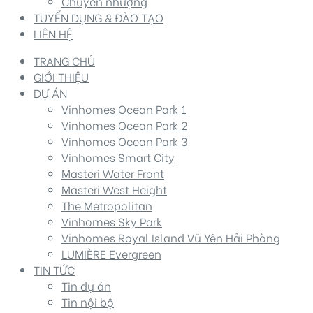
Chuyển nhượng
TUYỂN DỤNG & ĐÀO TẠO
LIÊN HỆ
TRANG CHỦ
GIỚI THIỆU
DỰ ÁN
Vinhomes Ocean Park 1
Vinhomes Ocean Park 2
Vinhomes Ocean Park 3
Vinhomes Smart City
Masteri Water Front
Masteri West Height
The Metropolitan
Vinhomes Sky Park
Vinhomes Royal Island Vũ Yên Hải Phòng
LUMIÈRE Evergreen
TIN TỨC
Tin dự án
Tin nội bộ