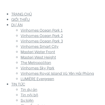
TRANG CHỦ
GIỚI THIỆU
DỰ ÁN
Vinhomes Ocean Park 1
Vinhomes Ocean Park 2
Vinhomes Ocean Park 3
Vinhomes Smart City
Masteri Water Front
Masteri West Height
The Metropolitan
Vinhomes Sky Park
Vinhomes Royal Island Vũ Yên Hải Phòng
LUMIÈRE Evergreen
TIN TỨC
Tin dự án
Tin nội bộ
Sự kiện