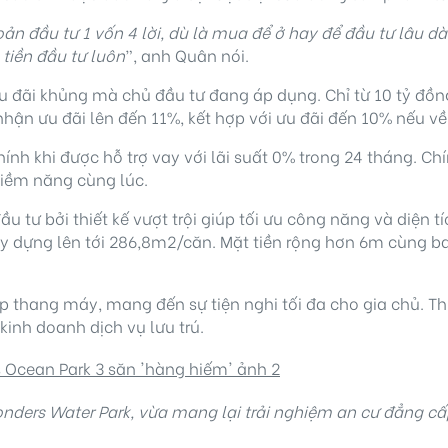
n đầu tư 1 vốn 4 lời, dù là mua để ở hay để đầu tư lâu dài
tiền đầu tư luôn
”, anh Quân nói.
u đãi khủng mà chủ đầu tư đang áp dụng. Chỉ từ 10 tỷ đồng
ận ưu đãi lên đến 11%, kết hợp với ưu đãi đến 10% nếu về
ính khi được hỗ trợ vay với lãi suất 0% trong 24 tháng. Chí
tiềm năng cùng lúc.
u tư bởi thiết kế vượt trội giúp tối ưu công năng và diện t
xây dựng lên tới 286,8m2/căn. Mặt tiền rộng hơn 6m cùng b
hợp thang máy, mang đến sự tiện nghi tối đa cho gia chủ. T
kinh doanh dịch vụ lưu trú.
nders Water Park
, vừa mang lại trải nghiệm an cư đẳng cấ