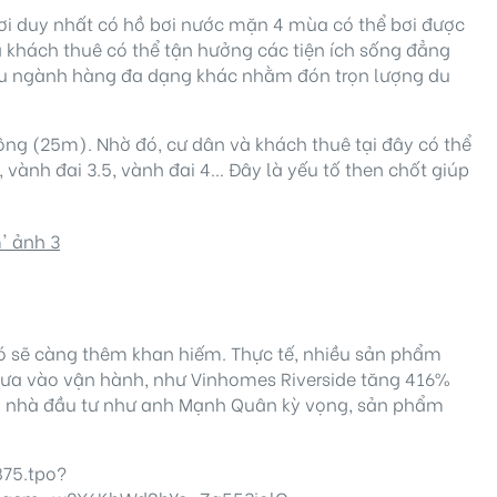
 nơi duy nhất có hồ bơi nước mặn 4 mùa có thể bơi được
à khách thuê có thể tận hưởng các tiện ích sống đẳng
hiều ngành hàng đa dạng khác nhằm đón trọn lượng du
Đông (25m). Nhờ đó, cư dân và khách thuê tại đây có thể
vành đai 3.5, vành đai 4… Đây là yếu tố then chốt giúp
 có sẽ càng thêm khan hiếm. Thực tế, nhiều sản phẩm
 đưa vào vận hành, như Vinhomes Riverside tăng 416%
ều nhà đầu tư như anh Mạnh Quân kỳ vọng, sản phẩm
75.tpo?