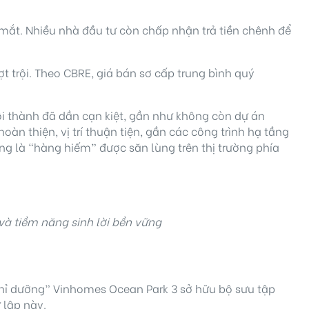
 mắt. Nhiều nhà đầu tư còn chấp nhận trả tiền chênh để
t trội. Theo CBRE, giá bán sơ cấp trung bình quý
ội thành đã dần cạn kiệt, gần như không còn dự án
n thiện, vị trí thuận tiện, gần các công trình hạ tầng
ng là “hàng hiếm” được săn lùng trên thị trường phía
và tiềm năng sinh lời bền vững
hỉ dưỡng” Vinhomes Ocean Park 3 sở hữu bộ sưu tập
 lập này.