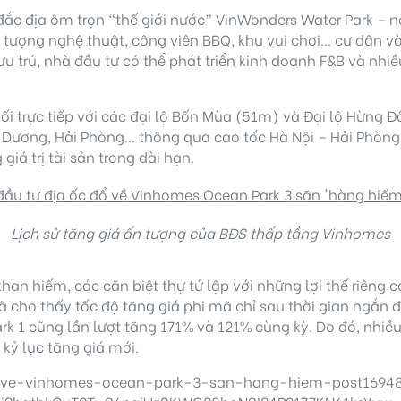
rí đắc địa ôm trọn “thế giới nước” VinWonders Water Park –
 tượng nghệ thuật, công viên BBQ, khu vui chơi… cư dân v
ưu trú, nhà đầu tư có thể phát triển kinh doanh F&B và n
ối trực tiếp với các đại lộ Bốn Mùa (51m) và Đại lộ Hừng 
 Dương, Hải Phòng… thông qua cao tốc Hà Nội – Hải Phòng, 
giá trị tài sản trong dài hạn.
Lịch sử tăng giá ấn tượng của BĐS thấp tầng Vinhomes
han hiếm, các căn biệt thự tứ lập với những lợi thế riêng
ã cho thấy tốc độ tăng giá phi mã chỉ sau thời gian ngắn
k 1 cũng lần lượt tăng 171% và 121% cùng kỳ. Do đó, nhi
 kỷ lục tăng giá mới.
do-ve-vinhomes-ocean-park-3-san-hang-hiem-post16948