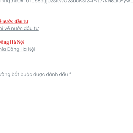
N3li9hqthkOxT0T_S6pgjUzSKWO28boNSI24P9177KN61ksYy
ề nước đầu tư
i về nước đầu tư
Đông Hà Nội
hía Đông Hà Nội
rường bắt buộc được đánh dấu
*