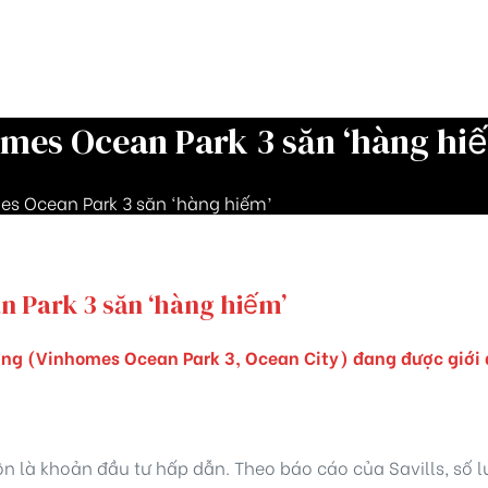
omes Ocean Park 3 săn ‘hàng hi
mes Ocean Park 3 săn ‘hàng hiếm’
n Park 3 săn ‘hàng hiếm’
ng (Vinhomes Ocean Park 3, Ocean City) đang được giới đ
ôn là khoản đầu tư hấp dẫn. Theo báo cáo của Savills, số l