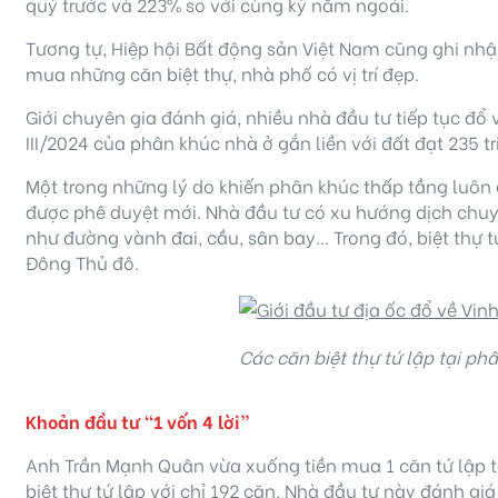
quý trước và 223% so với cùng kỳ năm ngoái.
Tương tự, Hiệp hội Bất động sản Việt Nam cũng ghi nhậ
mua những căn biệt thự, nhà phố có vị trí đẹp.
Giới chuyên gia đánh giá, nhiều nhà đầu tư tiếp tục đổ
III/2024 của phân khúc nhà ở gắn liền với đất đạt 235
Một trong những lý do khiến phân khúc thấp tầng luôn 
được phê duyệt mới. Nhà đầu tư có xu hướng dịch chuyển
như đường vành đai, cầu, sân bay… Trong đó, biệt thự t
Đông Thủ đô.
Các căn biệt thự
tứ lập
tại ph
Khoản đầu tư “1 vốn 4 lời”
Anh Trần Mạnh Quân vừa xuống tiền mua 1 căn tứ lập 
biệt thự tứ lập với chỉ 192 căn. Nhà đầu tư này đánh giá