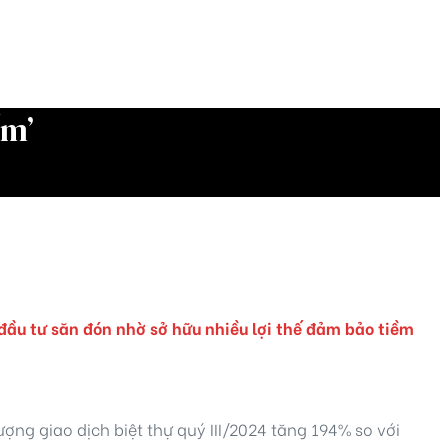
ếm’
ầu tư săn đón nhờ sở hữu nhiều lợi thế đảm bảo tiềm
ượng giao dịch biệt thự quý III/2024 tăng 194% so với