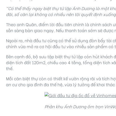
“
Có thể thấy ngay biệt thự tứ lập Ánh Dương là một khoả
đãi
, số căn lại không có nhiều
nên tôi quyết định xuống 
Theo anh Quân, điểm lời đầu tiên chính là chính sách ư
sẵn sàng bàn giao ngay. Nếu thanh toán sớm sẽ được nh
Ngoài ra, nhà đầu tư cũng có thể sử dụng đòn bẩy tài ch
chính vừa mở ra cơ hội đầu tư vào nhiều sản phẩm có 
Bên cạnh đó, bộ sưu tập biệt thự tứ lập còn hút khách đầ
diện tích đất 120m2, chiều cao 4 tầng, tổng diện tích 
thế.
Mỗi căn biệt thự còn có thiết kế vườn rộng rãi và tích 
an cư cho gia đình đa thế hệ, vừa lý tưởng để khai thác 
Phân khu Ánh Dương ôm trọn VinWo