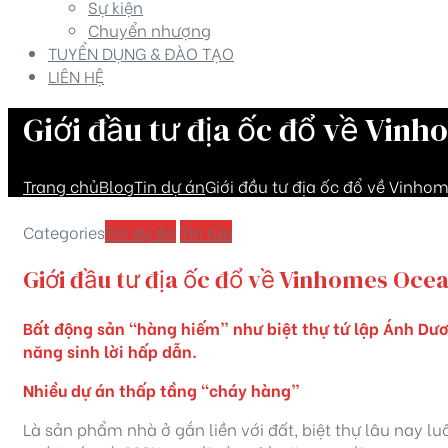
Sự kiện
Chuyển nhượng
TUYỂN DỤNG & ĐÀO TẠO
LIÊN HỆ
Giới đầu tư địa ốc đổ về Vinh
Trang chủ
Blog
Tin dự án
Giới đầu tư địa ốc đổ về Vinho
Categories
Tin dự án
Tin tức
Giới đầu tư địa ốc đổ về Vinhomes Ocea
Bất động sản “hàng hiếm” như biệt thự tứ lập Ánh Dươ
năng sinh lời hấp dẫn.
Nhiều dự án thấp tầng “cháy hàng”
Là sản phẩm nhà ở gắn liền với đất, biệt thự lâu nay lu