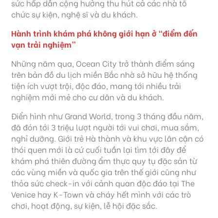
sức hấp dẫn cộng hưởng thu hút cả các nhà tổ
chức sự kiện, nghệ sĩ và du khách.
Hành trình khám phá không giới hạn ở “điểm đến
vạn trải nghiệm”
Những năm qua, Ocean City trở thành điểm sáng
trên bản đồ du lịch miền Bắc nhờ sở hữu hệ thống
tiện ích vượt trội, độc đáo, mang tới nhiều trải
nghiệm mới mẻ cho cư dân và du khách.
Điển hình như Grand World, trong 3 tháng đầu năm,
đã đón tới 3 triệu lượt người tới vui chơi, mua sắm,
nghỉ dưỡng. Giới trẻ Hà thành và khu vực lân cận có
thói quen mới là cứ cuối tuần lại tìm tới đây để
khám phá thiên đường ẩm thực quy tụ đặc sản từ
các vùng miền và quốc gia trên thế giới cũng như
thỏa sức check-in với cảnh quan độc đáo tại The
Venice hay K-Town và cháy hết mình với các trò
chơi, hoạt động, sự kiện, lễ hội đặc sắc.