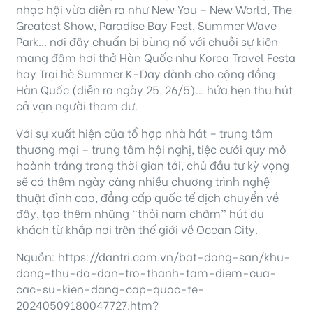
nhạc hội vừa diễn ra như New You – New World, The
Greatest Show, Paradise Bay Fest, Summer Wave
Park… nơi đây chuẩn bị bùng nổ với chuỗi sự kiện
mang đậm hơi thở Hàn Quốc như Korea Travel Festa
hay Trại hè Summer K-Day dành cho cộng đồng
Hàn Quốc (diễn ra ngày 25, 26/5)… hứa hẹn thu hút
cả vạn người tham dự.
Với sự xuất hiện của tổ hợp nhà hát – trung tâm
thương mại – trung tâm hội nghị, tiệc cưới quy mô
hoành tráng trong thời gian tới, chủ đầu tư kỳ vọng
sẽ có thêm ngày càng nhiều chương trình nghệ
thuật đỉnh cao, đẳng cấp quốc tế dịch chuyển về
đây, tạo thêm những “thỏi nam châm” hút du
khách từ khắp nơi trên thế giới về Ocean City.
Nguồn: https://dantri.com.vn/bat-dong-san/khu-
dong-thu-do-dan-tro-thanh-tam-diem-cua-
cac-su-kien-dang-cap-quoc-te-
20240509180047727.htm?