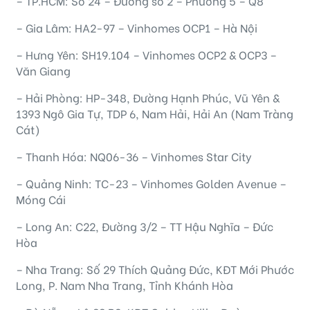
– TP.HCM: Số 24 – Đường số 2 – Phường 5 – Q8
– Gia Lâm: HA2-97 – Vinhomes OCP1 – Hà Nội
– Hưng Yên: SH19.104 – Vinhomes OCP2 & OCP3 –
Văn Giang
– Hải Phòng: HP-348, Đường Hạnh Phúc, Vũ Yên &
1393 Ngô Gia Tự, TDP 6, Nam Hải, Hải An (Nam Tràng
Cát)
– Thanh Hóa: NQ06-36 – Vinhomes Star City
– Quảng Ninh: TC-23 – Vinhomes Golden Avenue –
Móng Cái
– Long An: C22, Đường 3/2 – TT Hậu Nghĩa – Đức
Hòa
– Nha Trang: Số 29 Thích Quảng Đức, KĐT Mới Phước
Long, P. Nam Nha Trang, Tỉnh Khánh Hòa