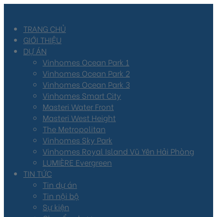
TRANG CHỦ
GIỚI THIỆU
DỰ ÁN
Vinhomes Ocean Park 1
Vinhomes Ocean Park 2
Vinhomes Ocean Park 3
Vinhomes Smart City
Masteri Water Front
Masteri West Height
The Metropolitan
Vinhomes Sky Park
Vinhomes Royal Island Vũ Yên Hải Phòng
LUMIÈRE Evergreen
TIN TỨC
Tin dự án
Tin nội bộ
Sự kiện