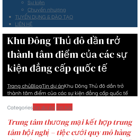
Sự kiện
Chuyển nhượng
TUYỂN DỤNG & ĐÀO TẠO
LIÊN HỆ
Khu Đông Thủ đô dần trở
thành tâm điểm của các sự
kiện đẳng cấp quốc tế
Trang chủ
Blog
Tin dự án
Khu Đông Thủ đô dần trở
thành tâm điểm của các sự kiện đẳng cấp quốc tế
Categories
Tin dự án
Tin tức
Trung tâm thương mại kết hợp trung
tâm hội nghị – tiệc cưới quy mô hàng