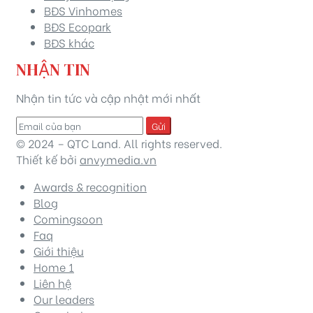
BĐS Vinhomes
BĐS Ecopark
BĐS khác
NHẬN TIN
Nhận tin tức và cập nhật mới nhất
Gửi
© 2024 – QTC Land. All rights reserved.
Thiết kế bởi
anvymedia.vn
Awards & recognition
Blog
Comingsoon
Faq
Giới thiệu
Home 1
Liên hệ
Our leaders