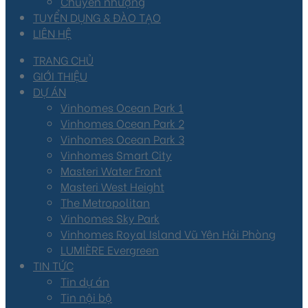
Chuyển nhượng
TUYỂN DỤNG & ĐÀO TẠO
LIÊN HỆ
TRANG CHỦ
GIỚI THIỆU
DỰ ÁN
Vinhomes Ocean Park 1
Vinhomes Ocean Park 2
Vinhomes Ocean Park 3
Vinhomes Smart City
Masteri Water Front
Masteri West Height
The Metropolitan
Vinhomes Sky Park
Vinhomes Royal Island Vũ Yên Hải Phòng
LUMIÈRE Evergreen
TIN TỨC
Tin dự án
Tin nội bộ