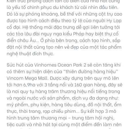
Kiến trúc phong cách tân cổ điển của nhà hát cũng
là yếu tố chinh phục du khách từ cái nhìn đầu tiên.
Đó là sự phóng khoáng, bề thế với những cột trụ cao
được tạo hình cách điệu theo tỷ lệ của người Hy Lạp
cổ đại. Hệ thống mái đặc trưng dễ gợi liên tưởng tới
các tòa lâu đài nguy nga kiểu Pháp hay biệt thự cổ
điển châu Âu… Ở phía bên trong, cách tạo hình, sắp
đặt nội thất cũng tạo nên vẻ đẹp của một tác phẩm
nghệ thuật đích thực.
Sức hút của Vinhomes Ocean Park 2 sẽ còn tăng khi
có thêm sự hiện diện của “thiên đường hàng hiệu”
Vincom Mega Mall. Được xây dựng trên quy mô lên
tới hơn 6,9ha với 3 tầng nổi và 160 gian hàng, đây sẽ
là nơi quy tụ hàng trăm thương hiệu nổi tiếng trong
và ngoài nước với sản phẩm, dịch vụ đa dạng như:
mỹ phẩm, phụ kiện, hàng tiêu dùng, đồ nội thất, ẩm
thực, thời trang, rạp chiếu phim… Sự kết hợp 3 mô
hình trung tâm thương mại – trung tâm hội nghị,
tiệc cưới và nhà hát tại cùng một điểm đến làm nên