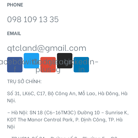
PHONE
098 109 13 35
EMAIL
qtcland@gmail.com
acebook-
Twitter
Google-
Instagram
Linkedin-
f
plus-g
in
TRỤ SỞ CHÍNH:
Số 31, LK6C, C17, Bộ Công An, Mỗ Lao, Hà Đông, Hà
Nội.
– Hà Nội: SN 18 (C6-16TM3C) Đường 10 – Sunrise K,
KĐT The Manor Central Park, P. Định Công, TP. Hà
Nội