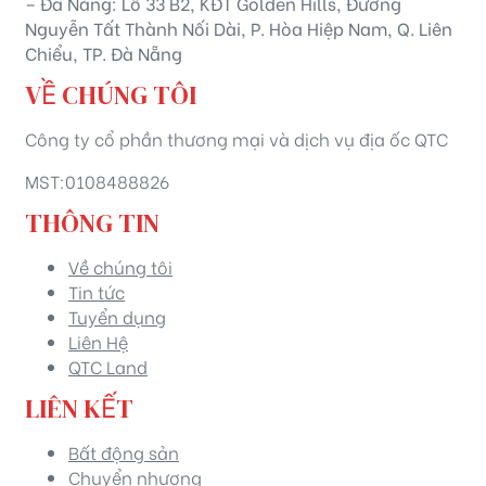
– Đà Nẵng: Lô 33 B2, KĐT Golden Hills, Đường
Nguyễn Tất Thành Nối Dài, P. Hòa Hiệp Nam, Q. Liên
Chiểu, TP. Đà Nẵng
VỀ CHÚNG TÔI
Công ty cổ phần thương mại và dịch vụ địa ốc QTC
MST:0108488826
THÔNG TIN
Về chúng tôi
Tin tức
Tuyển dụng
Liên Hệ
QTC Land
LIÊN KẾT
Bất động sản
Chuyển nhượng