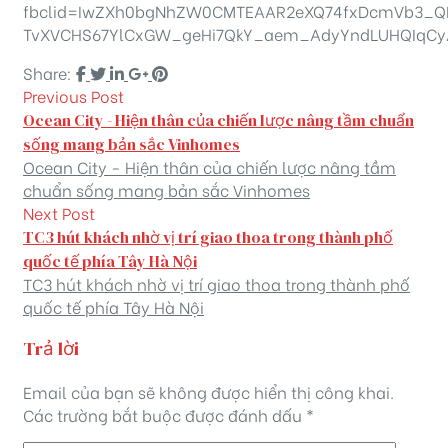
fbclid=IwZXh0bgNhZW0CMTEAAR2eXQ74fxDcmVb3_QN
TvXVCHS67YlCxGW_geHi7QkY_aem_AdyYndLUHQIqCy
Share:
Previous Post
Ocean City - Hiện thân của chiến lược nâng tầm chuẩn
sống mang bản sắc Vinhomes
Ocean City - Hiện thân của chiến lược nâng tầm
chuẩn sống mang bản sắc Vinhomes
Next Post
TC3 hút khách nhờ vị trí giao thoa trong thành phố
quốc tế phía Tây Hà Nội
TC3 hút khách nhờ vị trí giao thoa trong thành phố
quốc tế phía Tây Hà Nội
Trả lời
Email của bạn sẽ không được hiển thị công khai.
Các trường bắt buộc được đánh dấu
*