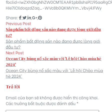
fbclid=IwZXh0bgNhZW0CMTEAAR1pbBshsPl195aaRg
HIe7lCIldoqzdZaq_-WVc8b0QKMVYm_Vbvj4JFWy
Share:
Previous Post
Sản phẩm bất động sản nào đang được lòng giới đầu
tư?
Sản phẩm bất động sản nào đang được lòng giới
đầu tư?
Next Post
Ocean City bùng nổ sắc màu với 'Lễ hội Chào mùa hè
2024'
Ocean City bùng nổ sắc màu với 'Lễ hội Chào mùa
hè 2024'
Trả lời
Email của bạn sẽ không được hiển thị công khai.
Các trường bắt buộc được đánh dấu
*