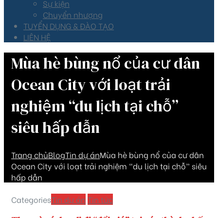
Sự kiện
Chuyển nhượng
TUYỂN DỤNG & ĐÀO TẠO
LIÊN HỆ
Mùa hè bùng nổ của cư dân
Ocean City với loạt trải
nghiệm “du lịch tại chỗ”
siêu hấp dẫn
Trang chủ
Blog
Tin dự án
Mùa hè bùng nổ của cư dân
Ocean City với loạt trải nghiệm “du lịch tại chỗ” siêu
hấp dẫn
Categories
Tin dự án
Tin tức