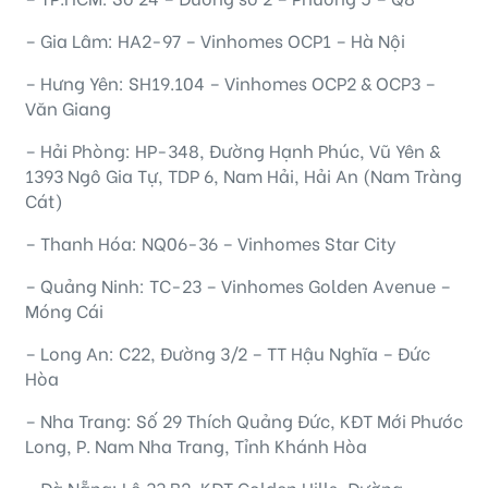
– Gia Lâm: HA2-97 – Vinhomes OCP1 – Hà Nội
– Hưng Yên: SH19.104 – Vinhomes OCP2 & OCP3 –
Văn Giang
– Hải Phòng: HP-348, Đường Hạnh Phúc, Vũ Yên &
1393 Ngô Gia Tự, TDP 6, Nam Hải, Hải An (Nam Tràng
Cát)
– Thanh Hóa: NQ06-36 – Vinhomes Star City
– Quảng Ninh: TC-23 – Vinhomes Golden Avenue –
Móng Cái
– Long An: C22, Đường 3/2 – TT Hậu Nghĩa – Đức
Hòa
– Nha Trang: Số 29 Thích Quảng Đức, KĐT Mới Phước
Long, P. Nam Nha Trang, Tỉnh Khánh Hòa
– Đà Nẵng: Lô 33 B2, KĐT Golden Hills, Đường