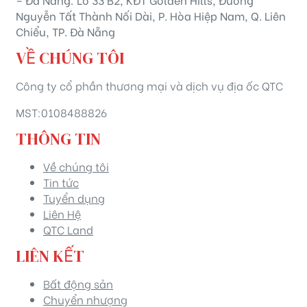
Nguyễn Tất Thành Nối Dài, P. Hòa Hiệp Nam, Q. Liên
Chiểu, TP. Đà Nẵng
VỀ CHÚNG TÔI
Công ty cổ phần thương mại và dịch vụ địa ốc QTC
MST:0108488826
THÔNG TIN
Về chúng tôi
Tin tức
Tuyển dụng
Liên Hệ
QTC Land
LIÊN KẾT
Bất động sản
Chuyển nhượng