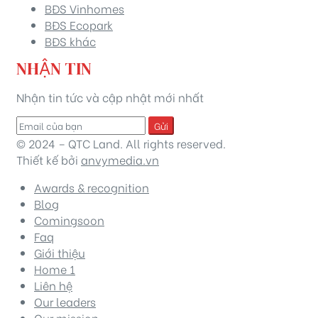
BĐS Vinhomes
BĐS Ecopark
BĐS khác
NHẬN TIN
Nhận tin tức và cập nhật mới nhất
Gửi
© 2024 – QTC Land. All rights reserved.
Thiết kế bởi
anvymedia.vn
Awards & recognition
Blog
Comingsoon
Faq
Giới thiệu
Home 1
Liên hệ
Our leaders
Our mission