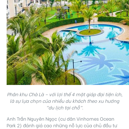
Phân khu Chà Là – với lợi thế 4 mặt giáp đại tiện ích,
là sự lựa chọn của nhiều du khách theo xu hướng
“du lịch tại chỗ”.
Anh Trần Nguyên Ngọc (cư dân Vinhomes Ocean
Park 2) đánh giá cao những nỗ lực của chủ đầu tư