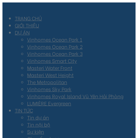
TRANG CHỦ
GIỚI THIỆU
DỰ ÁN
Vinhomes Ocean Park 1
Vinhomes Ocean Park 2
Vinhomes Ocean Park 3
Vinhomes Smart City
Masteri Water Front
Masteri West Height
The Metropolitan
Vinhomes Sky Park
Vinhomes Royal Island Vũ Yên Hải Phòng
LUMIÈRE Evergreen
TIN TỨC
Tin dự án
Tin nội bộ
Sự kiện