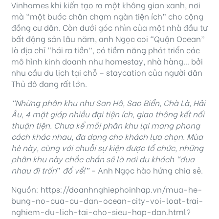
Vinhomes khi kiến tạo ra một không gian xanh, nơi
mà “một bước chân chạm ngàn tiện ích” cho cộng
đồng cư dân. Còn dưới góc nhìn của một nhà đầu tư
bất động sản lâu năm, anh Ngọc coi “Quận Ocean”
là địa chỉ “hái ra tiền”, có tiềm năng phát triển các
mô hình kinh doanh như homestay, nhà hàng… bởi
nhu cầu du lịch tại chỗ – staycation của người dân
Thủ đô đang rất lớn.
“Những phân khu như San Hô, Sao Biển, Chà Là, Hải
Âu, 4 mặt giáp nhiều đại tiện ích, giao thông kết nối
thuận tiện. Chưa kể mỗi phân khu lại mang phong
cách khác nhau, đa dạng cho khách lựa chọn. Mùa
hè này, cùng với chuỗi sự kiện được tổ chức, những
phân khu này chắc chắn sẽ là nơi du khách “đua
nhau đi trốn
”
đổ về!”
– Anh Ngọc hào hứng chia sẻ.
Nguồn: https://doanhnghiephoinhap.vn/mua-he-
bung-no-cua-cu-dan-ocean-city-voi-loat-trai-
nghiem-du-lich-tai-cho-sieu-hap-dan.html?