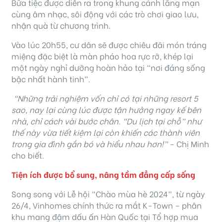
Bữa tiệc được diễn ra trong khung cảnh lãng mạn
cùng âm nhạc, sôi động với các trò chơi giao lưu,
nhận quà từ chương trình.
Vào lúc 20h55, cư dân sẽ được chiêu đãi món tráng
miệng đặc biệt là màn pháo hoa rực rỡ, khép lại
một ngày nghỉ dưỡng hoàn hảo tại “nơi đáng sống
bậc nhất hành tinh”.
“Những trải nghiệm vốn chỉ có tại những resort 5
sao, nay lại cùng lúc được tận hưởng ngay kế bên
nhà, chỉ cách vài bước chân. “Du lịch tại chỗ” như
thế này vừa tiết kiệm lại còn khiến các thành viên
trong gia đình gắn bó và hiểu nhau hơn!”
– Chị Minh
cho biết.
T
iện ích được
bổ sung
, nâng tầm đẳng cấp sống
Song song với Lễ hội “Chào mùa hè 2024”, từ ngày
26/4, Vinhomes chính thức ra mắt K-Town – phân
khu mang đậm dấu ấn Hàn Quốc tại Tổ hợp mua