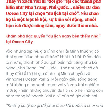
Thay vì xách vali đi “đổi gió” tại các thành phố
biển như Nha Trang, Phú Quốc… nhiều cư dân
Ocean City lại chọn “du lịch tại chỗ”. Níu chân
họ là một loạt lễ hội, sự kiện sôi động, chuỗi
tiện ích được nâng tầm, ngay dưới thềm nhà.
Khám phá đặc quyền “du lịch ngay bên thềm nhà”
tại Ocean City
Vào những dịp hè, gia đình chị Hải Minh thường có
thói quen “đưa nhau đi trốn” khỏi Hà Nội. Điểm đến
là những thành phố du lịch biển nổi tiếng như Đà
Nẵng, Nha Trang, Phú Quốc… Thế nhưng tất cả đã
thay đổi kể từ khi gia đình chị Minh chuyển về
Vinhomes Ocean Park 2. Mỗi ngày đều sống trong
một không gian xanh mướt với vô vàn trải nghiệm
mới lạ khiến những chuyến du lịch dịp hè không còn
nằm trong kế hoạch “đổi gió” của cả gia đình chị.
“Không có lý do gì để phải đi xa khi bước ra khỏi nhà