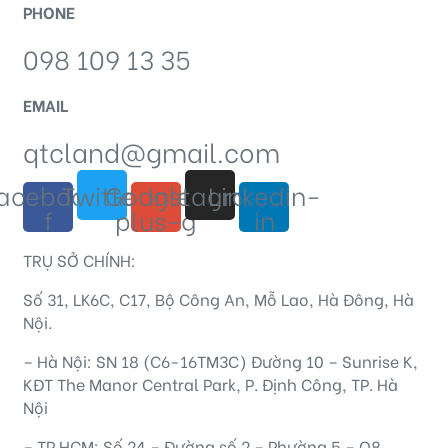
PHONE
098 109 13 35
EMAIL
qtcland@gmail.com
acebook-
Twitter
Google-
Instagram
Linkedin-
f
plus-g
in
TRỤ SỞ CHÍNH:
Số 31, LK6C, C17, Bộ Công An, Mỗ Lao, Hà Đông, Hà
Nội.
– Hà Nội: SN 18 (C6-16TM3C) Đường 10 – Sunrise K,
KĐT The Manor Central Park, P. Định Công, TP. Hà
Nội
– TP.HCM: Số 24 – Đường số 2 – Phường 5 – Q8