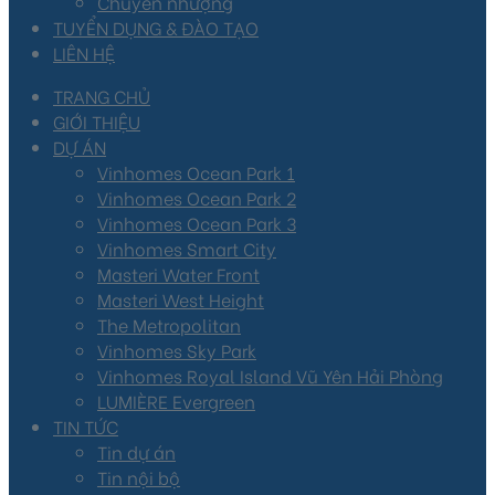
Chuyển nhượng
TUYỂN DỤNG & ĐÀO TẠO
LIÊN HỆ
TRANG CHỦ
GIỚI THIỆU
DỰ ÁN
Vinhomes Ocean Park 1
Vinhomes Ocean Park 2
Vinhomes Ocean Park 3
Vinhomes Smart City
Masteri Water Front
Masteri West Height
The Metropolitan
Vinhomes Sky Park
Vinhomes Royal Island Vũ Yên Hải Phòng
LUMIÈRE Evergreen
TIN TỨC
Tin dự án
Tin nội bộ