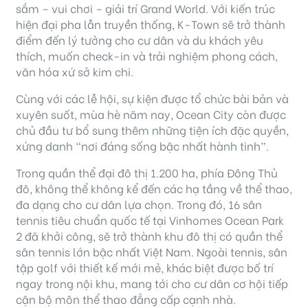
sắm – vui chơi – giải trí Grand World. Với kiến trúc
hiện đại pha lẫn truyền thống, K-Town sẽ trở thành
điểm đến lý tưởng cho cư dân và du khách yêu
thích, muốn check-in và trải nghiệm phong cách,
văn hóa xứ sở kim chi.
Cùng với các lễ hội, sự kiện được tổ chức bài bản và
xuyên suốt, mùa hè năm nay, Ocean City còn được
chủ đầu tư bổ sung thêm những tiện ích đặc quyền,
xứng danh “nơi đáng sống bậc nhất hành tinh”.
Trong quần thể đại đô thị 1.200 ha, phía Đông Thủ
đô, không thể không kể đến các hạ tầng về thể thao,
đa dạng cho cư dân lựa chọn. Trong đó, 16 sân
tennis tiêu chuẩn quốc tế tại Vinhomes Ocean Park
2 đã khởi công, sẽ trở thành khu đô thị có quần thể
sân tennis lớn bậc nhất Việt Nam. Ngoài tennis, sân
tập golf với thiết kế mới mẻ, khác biệt được bố trí
ngay trong nội khu, mang tới cho cư dân cơ hội tiếp
cận bộ môn thể thao đẳng cấp cạnh nhà.