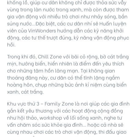
khổng lồ, giúp cư dân không chỉ được thỏa sức vẫy
vùng trong làn nước trong xanh, mà còn được tham
gia vận động với nhiều trò chơi như nhảy sóng, bắn
súng nước…Đặc biệt, các cư dân nhí sẽ Huấn luyện
viên của VinWonders hướng dẫn các kỹ năng khởi
động, các tư thế trượt đúng, kỹ năng vận động phục
hồi.
Trong khi đó, Chill Zone với bãi cỏ rộng, bờ cát trắng
mịn, hướng biển, hiển nhiên là điểm đến yêu thích
cho những tâm hồn lãng mạn. Tại không gian
thoáng đãng này, cư dân có thể tĩnh lặng ngắm
hoàng hôn, chụp những bức ảnh kỉ niệm cùng biển
xanh, cát trắng.
Khu vực thứ 3 – Family Zone là nơi giúp các gia đình
gắn kết yêu thương với các hoạt động cộng đồng
như hội thảo, workshop về lối sống xanh, nghe tư
vấn chăm sóc sức khỏe gia đình… hoặc cả nhà sẽ
cùng nhau chơi các trò chơi vận động, thi đấu giao