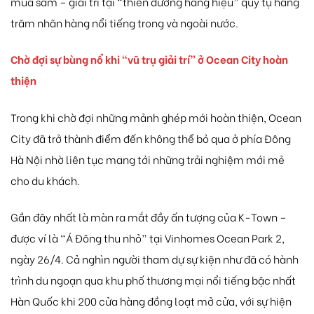
mua sắm – giải trí tại “thiên đường hàng hiệu” quy tụ hàng
trăm nhãn hàng nổi tiếng trong và ngoài nước.
Chờ đợi sự
bùng nổ khi “vũ trụ giải trí” ở Ocean City hoàn
thiện
Trong khi chờ đợi những mảnh ghép mới hoàn thiện, Ocean
City đã trở thành điểm đến không thể bỏ qua ở phía Đông
Hà Nội nhờ liên tục mang tới những trải nghiệm mới mẻ
cho du khách.
Gần đây nhất là màn ra mắt đầy ấn tượng của K-Town –
được ví là “Á Đông thu nhỏ” tại Vinhomes Ocean Park 2,
ngày 26/4. Cả nghìn người tham dự sự kiện như đã có hành
trình du ngoạn qua khu phố thương mại nổi tiếng bậc nhất
Hàn Quốc khi 200 cửa hàng đồng loạt mở cửa, với sự hiện