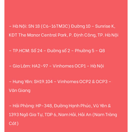
– Hà Nội: SN 18 (C6-16TM3C) Đường 10 – Sunrise K,
KĐT The Manor Central Park, P. Định Công, TP. Hà Nội
– TP.HCM: Số 24 – Đường số 2 – Phường 5 – Q8
– Gia Lâm: HA2-97 – Vinhomes OCP1 – Hà Nội
– Hưng Yên: SH19.104 – Vinhomes OCP2 & OCP3 –
Văn Giang
– Hải Phòng: HP-348, Đường Hạnh Phúc, Vũ Yên &
1393 Ngô Gia Tự, TDP 6, Nam Hải, Hải An (Nam Tràng
Cát)