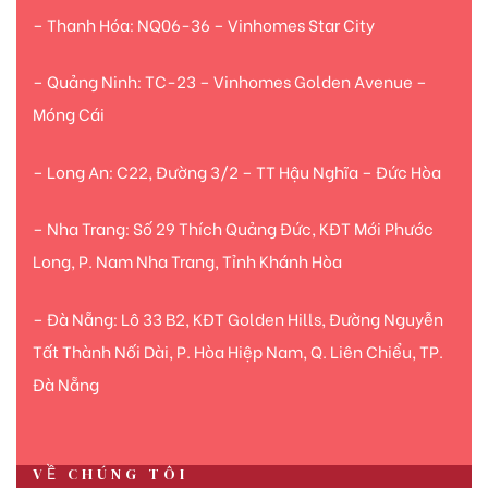
– Thanh Hóa: NQ06-36 – Vinhomes Star City
– Quảng Ninh: TC-23 – Vinhomes Golden Avenue –
Móng Cái
– Long An: C22, Đường 3/2 – TT Hậu Nghĩa – Đức Hòa
– Nha Trang: Số 29 Thích Quảng Đức, KĐT Mới Phước
Long, P. Nam Nha Trang, Tỉnh Khánh Hòa
– Đà Nẵng: Lô 33 B2, KĐT Golden Hills, Đường Nguyễn
Tất Thành Nối Dài, P. Hòa Hiệp Nam, Q. Liên Chiểu, TP.
Đà Nẵng
VỀ CHÚNG TÔI