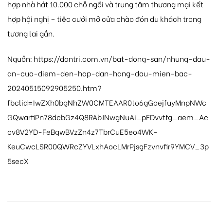
hợp nhà hát 10.000 chỗ ngồi và trung tâm thương mại kết
hợp hội nghị – tiệc cưới mở cửa chào đón du khách trong
tương lai gần.
Nguồn: https://dantri.com.vn/bat-dong-san/nhung-dau-
an-cua-diem-den-hap-dan-hang-dau-mien-bac-
20240515092905250.htm?
fbclid=IwZXh0bgNhZW0CMTEAAR0to6gGoejfuyMnpNWc
GQwarfiPn78dcbGz4Q8RAbJNwgNuAi_pFDvvtfg_aem_Ac
cv8V2YD-FeBgwBVzZn4z7TbrCuE5eo4WK-
KeuCwcLSR00QWRcZYVLxhAocLMrPjsgFzvnvfir9YMCV_3p
5secX