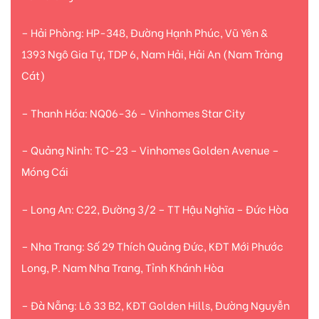
– Hải Phòng: HP-348, Đường Hạnh Phúc, Vũ Yên &
1393 Ngô Gia Tự, TDP 6, Nam Hải, Hải An (Nam Tràng
Cát)
– Thanh Hóa: NQ06-36 – Vinhomes Star City
– Quảng Ninh: TC-23 – Vinhomes Golden Avenue –
Móng Cái
– Long An: C22, Đường 3/2 – TT Hậu Nghĩa – Đức Hòa
– Nha Trang: Số 29 Thích Quảng Đức, KĐT Mới Phước
Long, P. Nam Nha Trang, Tỉnh Khánh Hòa
– Đà Nẵng: Lô 33 B2, KĐT Golden Hills, Đường Nguyễn