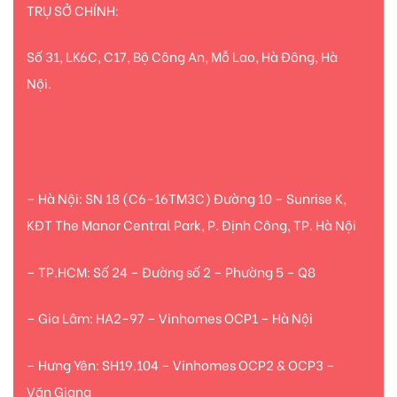
TRỤ SỞ CHÍNH:
Số 31, LK6C, C17, Bộ Công An, Mỗ Lao, Hà Đông, Hà
Nội.
– Hà Nội: SN 18 (C6-16TM3C) Đường 10 – Sunrise K,
KĐT The Manor Central Park, P. Định Công, TP. Hà Nội
– TP.HCM: Số 24 – Đường số 2 – Phường 5 – Q8
– Gia Lâm: HA2-97 – Vinhomes OCP1 – Hà Nội
– Hưng Yên: SH19.104 – Vinhomes OCP2 & OCP3 –
Văn Giang