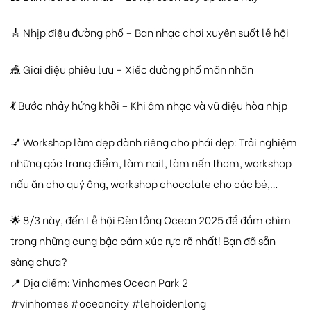
🎸 Nhịp điệu đường phố – Ban nhạc chơi xuyên suốt lễ hội
🎪 Giai điệu phiêu lưu – Xiếc đường phố mãn nhãn
💃 Bước nhảy hứng khởi – Khi âm nhạc và vũ điệu hòa nhịp
💅 Workshop làm đẹp dành riêng cho phái đẹp: Trải nghiệm
những góc trang điểm, làm nail, làm nến thơm, workshop
nấu ăn cho quý ông, workshop chocolate cho các bé,…
🌟 8/3 này, đến Lễ hội Đèn lồng Ocean 2025 để đắm chìm
trong những cung bậc cảm xúc rực rỡ nhất! Bạn đã sẵn
sàng chưa?
📍 Địa điểm: Vinhomes Ocean Park 2
#vinhomes #oceancity #lehoidenlong