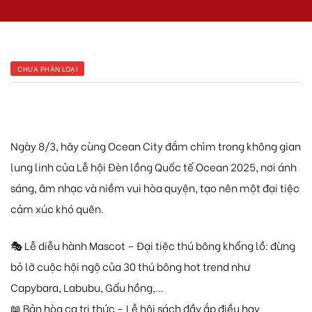
CHƯA PHÂN LOẠI
 Yên Hải
Ngày 8/3, hãy cùng Ocean City đắm chìm trong không gian
lung linh của Lễ hội Đèn lồng Quốc tế Ocean 2025, nơi ánh
sáng, âm nhạc và niềm vui hòa quyện, tạo nên một đại tiệc
cảm xúc khó quên.
🎭 Lễ diễu hành Mascot – Đại tiệc thú bông khổng lồ: đừng
bỏ lỡ cuộc hội ngộ của 30 thú bông hot trend như
Capybara, Labubu, Gấu hồng,…
📖 Bản hòa ca tri thức – Lễ hội sách đầy ắp điều hay