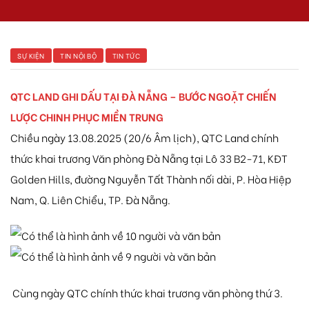
SỰ KIỆN
TIN NỘI BỘ
TIN TỨC
 Yên Hải
QTC LAND GHI DẤU TẠI ĐÀ NẴNG – BƯỚC NGOẶT CHIẾN
LƯỢC CHINH PHỤC MIỀN TRUNG
Chiều ngày 13.08.2025 (20/6 Âm lịch), QTC Land chính
thức khai trương Văn phòng Đà Nẵng tại Lô 33 B2-71, KĐT
Golden Hills, đường Nguyễn Tất Thành nối dài, P. Hòa Hiệp
Nam, Q. Liên Chiểu, TP. Đà Nẵng.
Cùng ngày QTC chính thức khai trương văn phòng thứ 3.