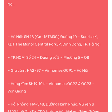
Nội.
– Hà Nội: SN 18 (C6-16TM3C) Đường 10 – Sunrise K,
KĐT The Manor Central Park, P. Định Công, TP. Hà Nội
– TP.HCM: Số 24 – Đường số 2 – Phường 5 – Q8
– Gia Lâm: HA2-97 – Vinhomes OCP1 – Hà Nội
– Hưng Yên: SH19.104 – Vinhomes OCP2 & OCP3 –
Văn Giang
– Hải Phòng: HP-348, Đường Hạnh Phúc, Vũ Yên &
1393 Ngô Gia Tự, TDP 6, Nam Hải, Hải An (Nam Tràng