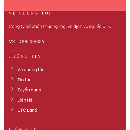
VỀ CHÚNG TÔI
Công ty cổ phần thương mại và dịch vụ địa ốc QTC
MST:0108488826
THÔNG TIN
Về chúng tôi
Tin tức
Tuyển dụng
Liên Hệ
QTC Land
LIÊN KẾT