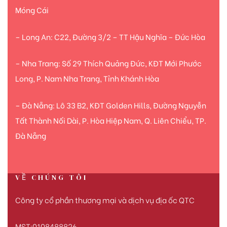
Móng Cái
– Long An: C22, Đường 3/2 – TT Hậu Nghĩa – Đức Hòa
– Nha Trang: Số 29 Thích Quảng Đức, KĐT Mới Phước
Long, P. Nam Nha Trang, Tỉnh Khánh Hòa
– Đà Nẵng: Lô 33 B2, KĐT Golden Hills, Đường Nguyễn
Tất Thành Nối Dài, P. Hòa Hiệp Nam, Q. Liên Chiểu, TP.
Đà Nẵng
VỀ CHÚNG TÔI
Công ty cổ phần thương mại và dịch vụ địa ốc QTC
MST:0108488826