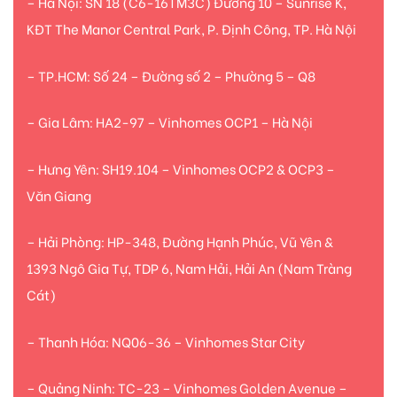
– Hà Nội: SN 18 (C6-16TM3C) Đường 10 – Sunrise K,
KĐT The Manor Central Park, P. Định Công, TP. Hà Nội
– TP.HCM: Số 24 – Đường số 2 – Phường 5 – Q8
– Gia Lâm: HA2-97 – Vinhomes OCP1 – Hà Nội
– Hưng Yên: SH19.104 – Vinhomes OCP2 & OCP3 –
Văn Giang
– Hải Phòng: HP-348, Đường Hạnh Phúc, Vũ Yên &
1393 Ngô Gia Tự, TDP 6, Nam Hải, Hải An (Nam Tràng
Cát)
– Thanh Hóa: NQ06-36 – Vinhomes Star City
– Quảng Ninh: TC-23 – Vinhomes Golden Avenue –