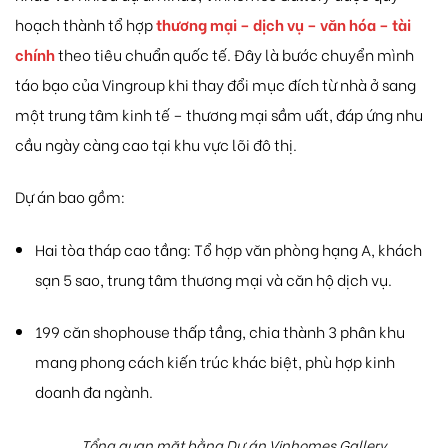
hoạch
thành
tổ
hợp
thương
mại –
dịch
vụ –
văn
hóa –
tài
chính
theo
tiêu
chuẩn
quốc
tế.
Đây
là
bước
chuyển
mình
táo
bạo
của
Vingroup
khi
thay
đổi
mục
đích
từ
nhà
ở
sang
một
trung
tâm
kinh
tế –
thương
mại
sầm
uất,
đáp
ứng
nhu
cầu
ngày
càng
cao
tại
khu
vực
lõi
đô
thị.
Dự
án
bao
gồm:
Hai
tòa
tháp
cao
tầng:
Tổ
hợp
văn
phòng
hạng
A,
khách
sạn
5
sao,
trung
tâm
thương
mại
và
căn
hộ
dịch
vụ.
199
căn
shophouse
thấp
tầng,
chia
thành
3
phân
khu
mang
phong
cách
kiến
trúc
khác
biệt,
phù
hợp
kinh
doanh
đa
ngành.
Tổng quan mặt bằng Dự án Vinhomes Gallery