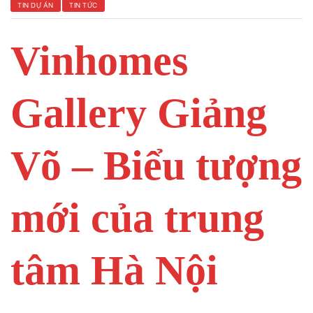
TIN DỰ ÁN
TIN TỨC
Vinhomes
 Yên Hải
Gallery
Giảng
Võ –
Biểu
tượng
mới
của
trung
tâm
Hà
Nội