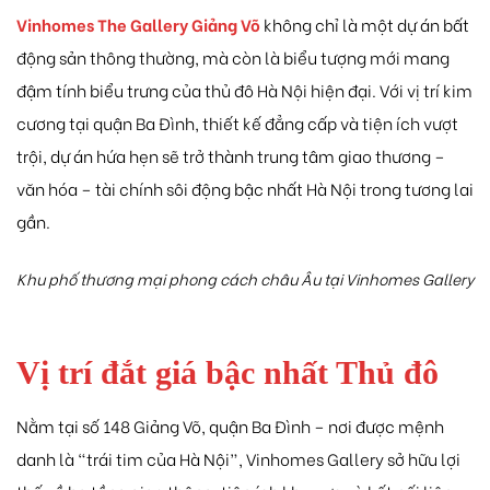
Vinhomes
The
Gallery
Giảng
Võ
không
chỉ
là
một
dự
án
bất
động
sản
thông
thường,
mà
còn
là
biểu
tượng
mới
mang
đậm
tính
biểu
trưng
của
thủ
đô
Hà
Nội
hiện
đại.
Với
vị
trí
kim
cương
tại
quận
Ba
Đình,
thiết
kế
đẳng
cấp
và
tiện
ích
vượt
trội,
dự
án
hứa
hẹn
sẽ
trở
thành
trung
tâm
giao
thương –
văn
hóa –
tài
chính
sôi
động
bậc
nhất
Hà
Nội
trong
tương
lai
gần.
Khu phố thương mại phong cách châu Âu tại Vinhomes Gallery
Vị
trí
đắt
giá
bậc
nhất
Thủ
đô
Nằm
tại
số
148
Giảng
Võ,
quận
Ba
Đình –
nơi
được
mệnh
danh
là “
trái
tim
của
Hà
Nội”,
Vinhomes
Gallery
sở
hữu
lợi