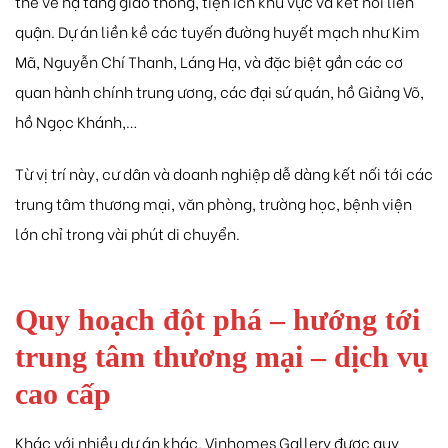
thế
về
hạ
tầng
giao
thông,
tiện
ích
khu
vực
và
kết
nối
liên
quận.
Dự
án
liền
kề
các
tuyến
đường
huyết
mạch
như
Kim
Mã,
Nguyễn
Chí
Thanh,
Láng
Hạ,
và
đặc
biệt
gần
các
cơ
quan
hành
chính
trung
ương,
các
đại
sứ
quán,
hồ
Giảng
Võ,
hồ
Ngọc
Khánh,…
Từ
vị
trí
này,
cư
dân
và
doanh
nghiệp
dễ
dàng
kết
nối
tới
các
trung
tâm
thương
mại,
văn
phòng,
trường
học,
bệnh
viện
lớn
chỉ
trong
vài
phút
di
chuyển.
Quy
hoạch
đột
phá –
hướng
tới
trung
tâm
thương
mại –
dịch
vụ
cao
cấp
Khác
với
nhiều
dự
án
khác,
Vinhomes
Gallery
được
quy