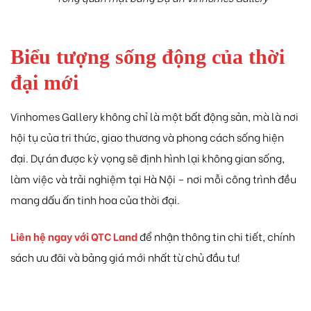
Biểu
tượng
sống
động
của
thời
đại
mới
Vinhomes
Gallery
không
chỉ
là
một
bất
động
sản,
mà
là
nơi
hội
tụ
của
tri
thức,
giao
thương
và
phong
cách
sống
hiện
đại.
Dự
án
được
kỳ
vọng
sẽ
định
hình
lại
không
gian
sống,
làm
việc
và
trải
nghiệm
tại
Hà
Nội –
nơi
mỗi
công
trình
đều
mang
dấu
ấn
tinh
hoa
của
thời
đại.
Liên
hệ
ngay
với QTC Land
để
nhận
thông
tin
chi
tiết,
chính
sách
ưu
đãi
và
bảng
giá
mới
nhất
từ
chủ
đầu
tư!