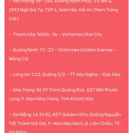
– Hải Phòng: HP-348, Đường Hạnh Phúc, Vũ Yên &
1393 Ngô Gia Tự, TDP 6, Nam Hải, Hải An (Nam Tràng
Cát)
– Thanh Hóa: NQ06-36 – Vinhomes Star City
– Quảng Ninh: TC-23 – Vinhomes Golden Avenue –
Móng Cái
– Long An: C22, Đường 3/2 – TT Hậu Nghĩa – Đức Hòa
– Nha Trang: Số 29 Thích Quảng Đức, KĐT Mới Phước
Long, P. Nam Nha Trang, Tỉnh Khánh Hòa
– Đà Nẵng: Lô 33 B2, KĐT Golden Hills, Đường Nguyễn
Tất Thành Nối Dài, P. Hòa Hiệp Nam, Q. Liên Chiểu, TP.
Đà Nẵng