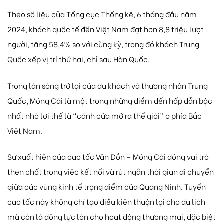
Theo số liệu của Tổng cục Thống kê, 6 tháng đầu năm
2024, khách quốc tế đến Việt Nam đạt hơn 8,8 triệu lượt
người, tăng 58,4% so với cùng kỳ, trong đó khách Trung
Quốc xếp vị trí thứ hai, chỉ sau Hàn Quốc.
Trong làn sóng trở lại của du khách và thương nhân Trung
Quốc, Móng Cái là một trong những điểm đến hấp dẫn bậc
nhất nhờ lợi thế là “cánh cửa mở ra thế giới” ở phía Bắc
Việt Nam.
Sự xuất hiện của cao tốc Vân Đồn – Móng Cái đóng vai trò
then chốt trong việc kết nối và rút ngắn thời gian di chuyển
giữa các vùng kinh tế trọng điểm của Quảng Ninh. Tuyến
cao tốc này không chỉ tạo điều kiện thuận lợi cho du lịch
mà còn là động lực lớn cho hoạt động thương mại, đặc biệt