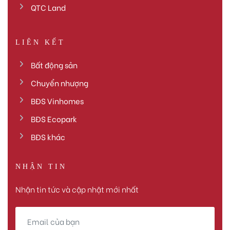
QTC Land
LIÊN KẾT
Bất động sản
Chuyển nhượng
BĐS Vinhomes
BĐS Ecopark
BĐS khác
NHẬN TIN
Nhận tin tức và cập nhật mới nhất