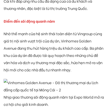
Cái khi đáp ứng nhu cầu đa dạng của cả du khách và
thương nhân, đặc biệt là từ thị trường Trung Quốc.
Điểm đến sôi động quanh năm
Nhờ thế mạnh của hệ sinh thái toàn diện từ Vingroup cùng
giá trị nội sinh vượt trội của dự án, Vinhomes Golden
Avenue đang thu hút hàng triệu du khách cao cấp. Ba phân
khu của dự án đã được tái quy hoạch theo những chủ đề
văn hóa và dịch vụ thương mại đặc sắc, hứa hẹn mở ra vận
hội mới cho các nhà đầu tư nhanh nhạy.
Nhịp giao thương sôi động quanh năm tại Expo World mở ra
cơ hội cho giới kinh doanh.