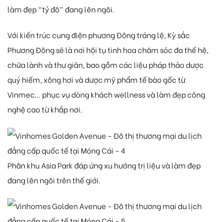
làm đẹp “tỷ đô” đang lên ngôi.
Với kiến trúc cung điện phương Đông tráng lệ, Kỳ sắc
Phương Đông sẽ là nơi hội tụ tinh hoa chăm sóc đa thế hệ,
chữa lành và thư giãn, bao gồm các liệu pháp thảo dược
quý hiếm, xông hơi và dược mỹ phẩm tế bào gốc từ
Vinmec… phục vụ dòng khách wellness và làm đẹp công
nghệ cao từ khắp nơi.
Phân khu Asia Park đáp ứng xu hướng trị liệu và làm đẹp
đang lên ngôi trên thế giới.