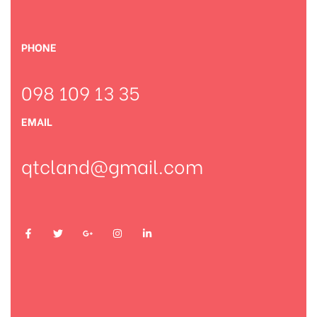
PHONE
098 109 13 35
EMAIL
qtcland@gmail.com