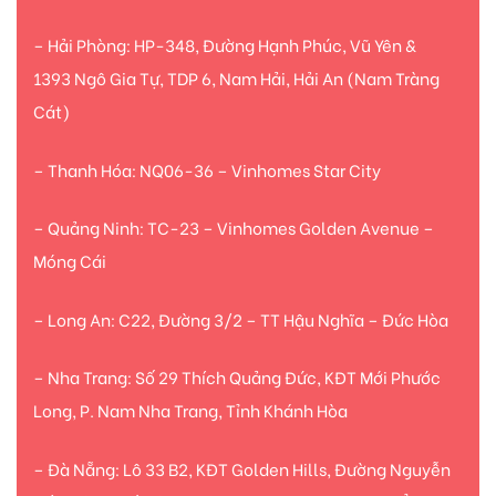
– Hải Phòng: HP-348, Đường Hạnh Phúc, Vũ Yên &
1393 Ngô Gia Tự, TDP 6, Nam Hải, Hải An (Nam Tràng
Cát)
– Thanh Hóa: NQ06-36 – Vinhomes Star City
– Quảng Ninh: TC-23 – Vinhomes Golden Avenue –
Móng Cái
– Long An: C22, Đường 3/2 – TT Hậu Nghĩa – Đức Hòa
– Nha Trang: Số 29 Thích Quảng Đức, KĐT Mới Phước
Long, P. Nam Nha Trang, Tỉnh Khánh Hòa
– Đà Nẵng: Lô 33 B2, KĐT Golden Hills, Đường Nguyễn