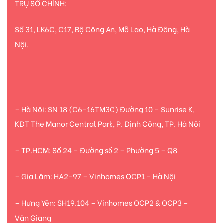
TRỤ SỞ CHÍNH:
Số 31, LK6C, C17, Bộ Công An, Mỗ Lao, Hà Đông, Hà
Nội.
– Hà Nội: SN 18 (C6-16TM3C) Đường 10 – Sunrise K,
KĐT The Manor Central Park, P. Định Công, TP. Hà Nội
– TP.HCM: Số 24 – Đường số 2 – Phường 5 – Q8
– Gia Lâm: HA2-97 – Vinhomes OCP1 – Hà Nội
– Hưng Yên: SH19.104 – Vinhomes OCP2 & OCP3 –
Văn Giang