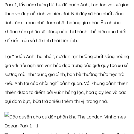
Park 1, lấy cảm hứng từ thủ đô nước Anh, London với sự giao
thoa vẻ đẹp cổ kính và hiện đại. Nơi đây sở hữu chất sống
lịch lãm, trang nhã đậm chất hoàng gia châu Âu nhưng
không kém phần sôi động của thị thành, thể hiện qua thiết
kế kiến trúc và hệ sinh thái tiện ích.
Tại “nước Anh thu nhỏ”, cư dân tận hưởng chất sống hoàng
gia với trải nghiệm văn hóa đặc trưng của giới quý tộc xứ sở
sương mù, như cùng gia đình, bạn bè thưởng thức tiệc trà
kiểu Anh tại các chòi nghỉ cảnh quan. Với khung cảnh thiên
nhiên được tô điểm bởi vườn hồng lộc, hoa giấy leo và các
bụi dâm bụt, bữa trà chiều thêm thi vị, trang nhã.