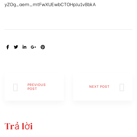
yZOg_aem_mtFwXUEwbCTOHpJu1v8bkA
SHARE:
PREVIOUS
NEXT POST
POST
Trả lời