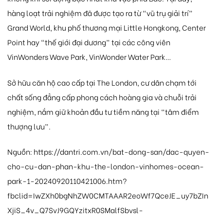
hàng loạt trải nghiệm đã được tạo ra từ “vũ trụ giải trí”
Grand World, khu phố thương mại Little Hongkong, Center
Point hay “thế giới đại dương” tại các công viên
VinWonders Wave Park, VinWonder Water Park…
Sở hữu căn hộ cao cấp tại The London, cư dân chạm tới
chất sống đẳng cấp phong cách hoàng gia và chuỗi trải
nghiệm, nắm giữ khoản đầu tư tiềm năng tại “tâm điểm
thượng lưu”.
Nguồn: https://dantri.com.vn/bat-dong-san/dac-quyen-
cho-cu-dan-phan-khu-the-london-vinhomes-ocean-
park-1-20240920110421006.htm?
fbclid=IwZXh0bgNhZW0CMTAAAR2eoWf7QceJE_uy7bZIn
XjiS_4v_Q7SvJ9GQYzitxR0SMalfSbvsl-