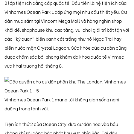
2 lớp tiện ích đẳng cấp quốc tế. Đầu tiên là hệ tiện ích của
Vinhomes Ocean Park 1 đáp ứng mọi nhu cầu thiết yếu. Cư
dân mua sắm tại Vincom Mega Mall và hàng nghìn shop
khối đế, shophouse khu cao tầng, vui chơi giải trí bất tận với
các “kỳ quan” biển xanh cát trắng như hồ Ngọc Trai hay
biển nước mặn Crystal Lagoon. Sức khỏe của cư dân cũng
được chăm sóc bởi phòng khám đa khoa quốc tế Vinmec
vừa khai trương hồi tháng 8.
Vinhomes Ocean Park 1 mang tới không gian sống nghỉ
dưỡng trong lành với.
Tiện ích thứ 2 của Ocean City đưa cư dân hòa vào bầu
không khí sôi động bậc nhất khu vực phía Bắc. Tại đây,