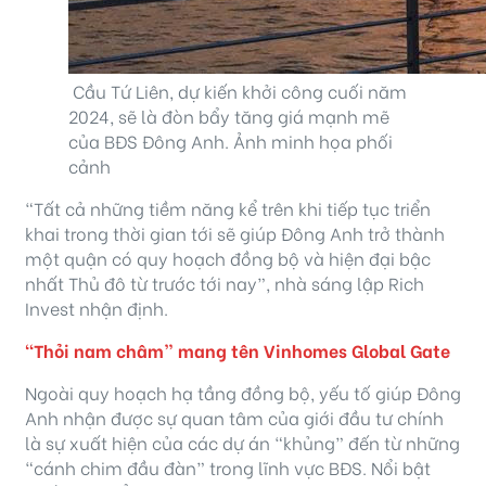
Cầu Tứ Liên, dự kiến khởi công cuối năm
2024, sẽ là đòn bẩy tăng giá mạnh mẽ
của BĐS Đông Anh. Ảnh minh họa phối
cảnh
“Tất cả những tiềm năng kể trên khi tiếp tục triển
khai trong thời gian tới sẽ giúp Đông Anh trở thành
một quận có quy hoạch đồng bộ và hiện đại bậc
nhất Thủ đô từ trước tới nay”, nhà sáng lập Rich
Invest nhận định.
“Thỏi nam châm” mang tên Vinhomes Global Gate
Ngoài quy hoạch hạ tầng đồng bộ, yếu tố giúp Đông
Anh nhận được sự quan tâm của giới đầu tư chính
là sự xuất hiện của các dự án “khủng” đến từ những
“cánh chim đầu đàn” trong lĩnh vực BĐS. Nổi bật