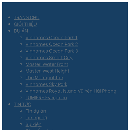
TRANG CHỦ
GIỚI THIỆU
DỰ ÁN
Vinhomes Ocean Park 1
Vinhomes Ocean Park 2
Vinhomes Ocean Park 3
Vinhomes Smart City
Masteri Water Front
Masteri West Height
The Metropolitan
Vinhomes Sky Park
Vinhomes Royal Island Vũ Yên Hải Phòng
LUMIÈRE Evergreen
TIN TỨC
Tin dự án
Tin nội bộ
Sự kiện