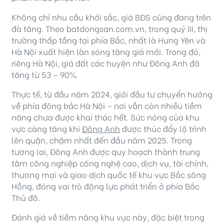
Không chỉ nhu cầu khởi sắc, giá BĐS cũng đang trên
đà tăng. Theo batdongsan.com.vn, trong quý III, thị
trường thấp tầng tại phía Bắc, nhất là Hưng Yên và
Hà Nội xuất hiện làn sóng tăng giá mới. Trong đó,
riêng Hà Nội, giá đất các huyện như Đông Anh đã
tăng từ 53 – 90%.
Thực tế, từ đầu năm 2024, giới đầu tư chuyển hướng
về phía đông bắc Hà Nội – nơi vẫn còn nhiều tiềm
năng chưa được khai thác hết. Sức nóng của khu
vực càng tăng khi
Đông Anh
được thúc đẩy lộ trình
lên quận, chậm nhất đến đầu năm 2025. Trong
tương lai, Đông Anh được quy hoạch thành trung
tâm công nghiệp công nghệ cao, dịch vụ, tài chính,
thương mại và giao dịch quốc tế khu vực Bắc sông
Hồng, đóng vai trò động lực phát triển ở phía Bắc
Thủ đô.
Đánh giá về tiềm năng khu vực này, đặc biệt trong