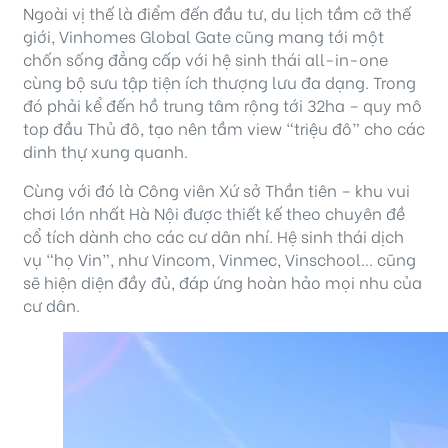
Ngoài vị thế là điểm đến đầu tư, du lịch tầm cỡ thế
giới, Vinhomes Global Gate cũng mang tới một
chốn sống đẳng cấp với hệ sinh thái all-in-one
cùng bộ sưu tập tiện ích thượng lưu đa dạng. Trong
đó phải kể đến hồ trung tâm rộng tới 32ha – quy mô
top đầu Thủ đô, tạo nên tầm view “triệu đô” cho các
dinh thự xung quanh.
Cùng với đó là Công viên Xứ sở Thần tiên – khu vui
chơi lớn nhất Hà Nội được thiết kế theo chuyên đề
cổ tích dành cho các cư dân nhí. Hệ sinh thái dịch
vụ “họ Vin”, như Vincom, Vinmec, Vinschool… cũng
sẽ hiện diện đầy đủ, đáp ứng hoàn hảo mọi nhu của
cư dân.