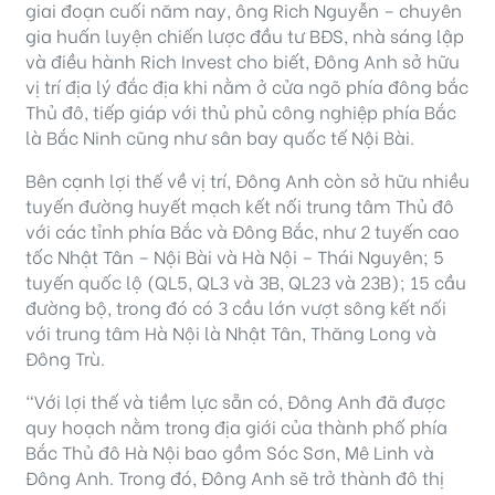
giai đoạn cuối năm nay, ông Rich Nguyễn – chuyên
gia huấn luyện chiến lược đầu tư BĐS, nhà sáng lập
và điều hành Rich Invest cho biết, Đông Anh sở hữu
vị trí địa lý đắc địa khi nằm ở cửa ngõ phía đông bắc
Thủ đô, tiếp giáp với thủ phủ công nghiệp phía Bắc
là Bắc Ninh cũng như sân bay quốc tế Nội Bài.
Bên cạnh lợi thế về vị trí, Đông Anh còn sở hữu nhiều
tuyến đường huyết mạch kết nối trung tâm Thủ đô
với các tỉnh phía Bắc và Đông Bắc, như 2 tuyến cao
tốc Nhật Tân – Nội Bài và Hà Nội – Thái Nguyên; 5
tuyến quốc lộ (QL5, QL3 và 3B, QL23 và 23B); 15 cầu
đường bộ, trong đó có 3 cầu lớn vượt sông kết nối
với trung tâm Hà Nội là Nhật Tân, Thăng Long và
Đông Trù.
“Với lợi thế và tiềm lực sẵn có, Đông Anh đã được
quy hoạch nằm trong địa giới của thành phố phía
Bắc Thủ đô Hà Nội bao gồm Sóc Sơn, Mê Linh và
Đông Anh. Trong đó, Đông Anh sẽ trở thành đô thị