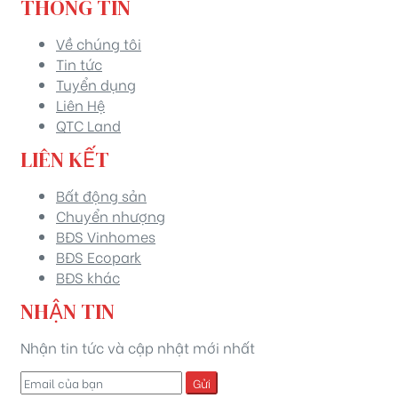
THÔNG TIN
Về chúng tôi
Tin tức
Tuyển dụng
Liên Hệ
QTC Land
LIÊN KẾT
Bất động sản
Chuyển nhượng
BĐS Vinhomes
BĐS Ecopark
BĐS khác
NHẬN TIN
Nhận tin tức và cập nhật mới nhất
Gửi