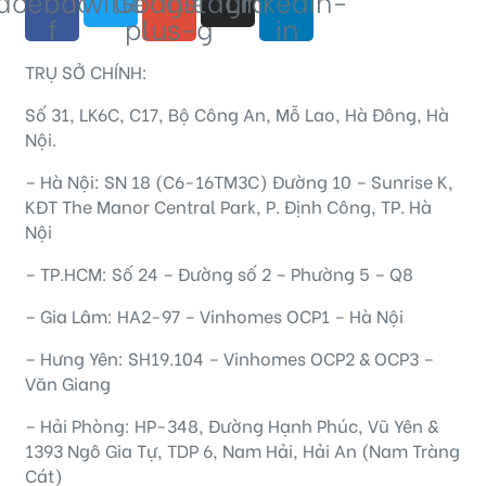
acebook-
Twitter
Google-
Instagram
Linkedin-
f
plus-g
in
TRỤ SỞ CHÍNH:
Số 31, LK6C, C17, Bộ Công An, Mỗ Lao, Hà Đông, Hà
Nội.
– Hà Nội: SN 18 (C6-16TM3C) Đường 10 – Sunrise K,
KĐT The Manor Central Park, P. Định Công, TP. Hà
Nội
– TP.HCM: Số 24 – Đường số 2 – Phường 5 – Q8
– Gia Lâm: HA2-97 – Vinhomes OCP1 – Hà Nội
– Hưng Yên: SH19.104 – Vinhomes OCP2 & OCP3 –
Văn Giang
– Hải Phòng: HP-348, Đường Hạnh Phúc, Vũ Yên &
1393 Ngô Gia Tự, TDP 6, Nam Hải, Hải An (Nam Tràng
Cát)