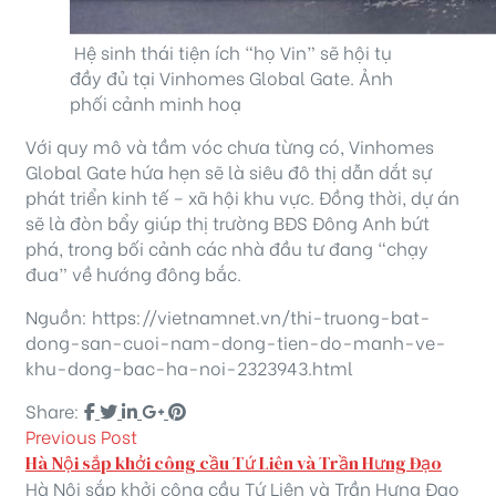
Hệ sinh thái tiện ích “họ Vin” sẽ hội tụ
đầy đủ tại Vinhomes Global Gate. Ảnh
phối cảnh minh hoạ
Với quy mô và tầm vóc chưa từng có, Vinhomes
Global Gate hứa hẹn sẽ là siêu đô thị dẫn dắt sự
phát triển kinh tế – xã hội khu vực. Đồng thời, dự án
sẽ là đòn bẩy giúp thị trường BĐS Đông Anh bứt
phá, trong bối cảnh các nhà đầu tư đang “chạy
đua” về hướng đông bắc.
Nguồn: https://vietnamnet.vn/thi-truong-bat-
dong-san-cuoi-nam-dong-tien-do-manh-ve-
khu-dong-bac-ha-noi-2323943.html
Share:
Previous Post
Hà Nội sắp khởi công cầu Tứ Liên và Trần Hưng Đạo
Hà Nội sắp khởi công cầu Tứ Liên và Trần Hưng Đạo