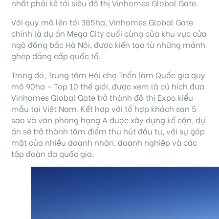
nhất phải kể tới siêu đô thị Vinhomes Global Gate.
Với quy mô lên tới 385ha, Vinhomes Global Gate
chính là dự án Mega City cuối cùng của khu vực cửa
ngõ đông bắc Hà Nội, được kiến tạo từ những mảnh
ghép đẳng cấp quốc tế.
Trong đó, Trung tâm Hội chợ Triển lãm Quốc gia quy
mô 90ha – Top 10 thế giới, được xem là cú hích đưa
Vinhomes Global Gate trở thành đô thị Expo kiểu
mẫu tại Việt Nam. Kết hợp với tổ hợp khách sạn 5
sao và văn phòng hạng A được xây dựng kế cận, dự
án sẽ trở thành tâm điểm thu hút đầu tư, với sự góp
mặt của nhiều doanh nhân, doanh nghiệp và các
tập đoàn đa quốc gia.