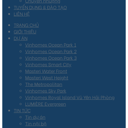
Chuyển nhượng
TUYỂN DỤNG & ĐÀO TẠO
LIÊN HỆ
TRANG CHỦ
GIỚI THIỆU
DỰ ÁN
Vinhomes Ocean Park 1
Vinhomes Ocean Park 2
Vinhomes Ocean Park 3
Vinhomes Smart City
Masteri Water Front
Masteri West Height
The Metropolitan
Vinhomes Sky Park
Vinhomes Royal Island Vũ Yên Hải Phòng
LUMIÈRE Evergreen
TIN TỨC
Tin dự án
Tin nội bộ