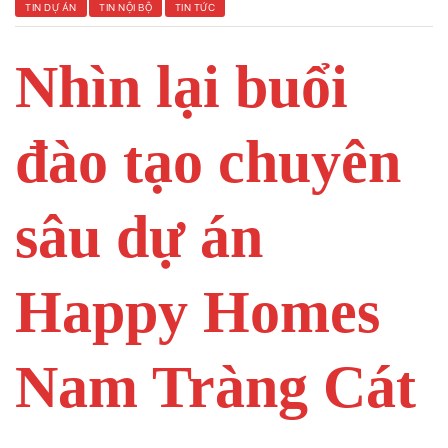
TIN DỰ ÁN
TIN NỘI BỘ
TIN TỨC
Nhìn lại buổi
 Yên Hải
đào tạo chuyên
sâu dự án
Happy Homes
Nam Tràng Cát