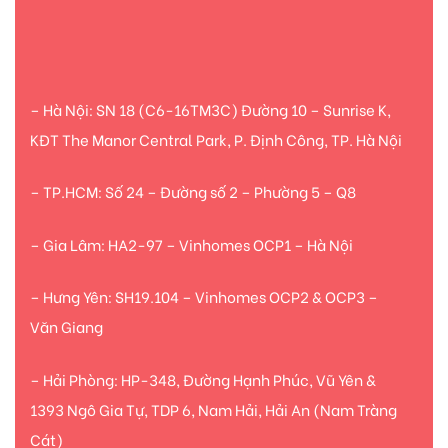
– Hà Nội: SN 18 (C6-16TM3C) Đường 10 – Sunrise K,
KĐT The Manor Central Park, P. Định Công, TP. Hà Nội
– TP.HCM: Số 24 – Đường số 2 – Phường 5 – Q8
– Gia Lâm: HA2-97 – Vinhomes OCP1 – Hà Nội
– Hưng Yên: SH19.104 – Vinhomes OCP2 & OCP3 –
Văn Giang
– Hải Phòng: HP-348, Đường Hạnh Phúc, Vũ Yên &
1393 Ngô Gia Tự, TDP 6, Nam Hải, Hải An (Nam Tràng
Cát)