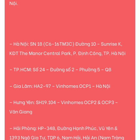
Nội.
– Hà Nội: SN 18 (C6-16TM3C) Đường 10 – Sunrise K,
KĐT The Manor Central Park, P. Định Công, TP. Hà Nội
– TP.HCM: Số 24 – Đường số 2 – Phường 5 – Q8
– Gia Lâm: HA2-97 – Vinhomes OCP1 – Hà Nội
– Hưng Yên: SH19.104 – Vinhomes OCP2 & OCP3 –
Văn Giang
– Hải Phòng: HP-348, Đường Hạnh Phúc, Vũ Yên &
1393 Ngô Gia Tự, TDP 6, Nam Hải, Hải An (Nam Tràng