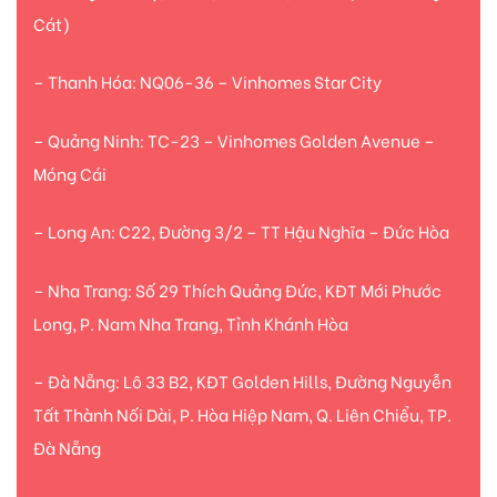
Cát)
– Thanh Hóa: NQ06-36 – Vinhomes Star City
– Quảng Ninh: TC-23 – Vinhomes Golden Avenue –
Móng Cái
– Long An: C22, Đường 3/2 – TT Hậu Nghĩa – Đức Hòa
– Nha Trang: Số 29 Thích Quảng Đức, KĐT Mới Phước
Long, P. Nam Nha Trang, Tỉnh Khánh Hòa
– Đà Nẵng: Lô 33 B2, KĐT Golden Hills, Đường Nguyễn
Tất Thành Nối Dài, P. Hòa Hiệp Nam, Q. Liên Chiểu, TP.
Đà Nẵng